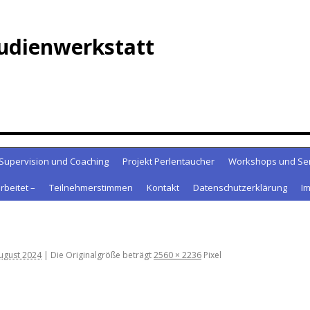
udienwerkstatt
Supervision und Coaching
Projekt Perlentaucher
Workshops und Se
rbeitet –
Teilnehmerstimmen
Kontakt
Datenschutzerklärung
I
August 2024
|
Die Originalgröße beträgt
2560 × 2236
Pixel