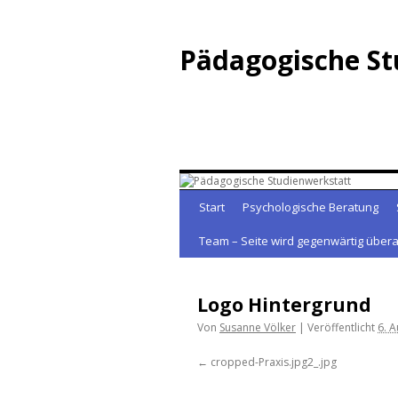
Zum
Inhalt
Pädagogische St
springen
Start
Psychologische Beratung
Team – Seite wird gegenwärtig übera
Logo Hintergrund
Von
Susanne Völker
|
Veröffentlicht
6. 
cropped-Praxis.jpg2_.jpg