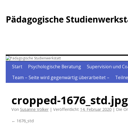
Zum
Inhalt
Pädagogische Studienwerkst
springen
Start
Psychologische Beratung
Supervision und Co
Team – Seite wird gegenwärtig überarbeitet –
Teiln
cropped-1676_std.jpg
Von
Susanne Völker
|
Veröffentlicht
14. Februar 2020
|
Die Or
1676_std