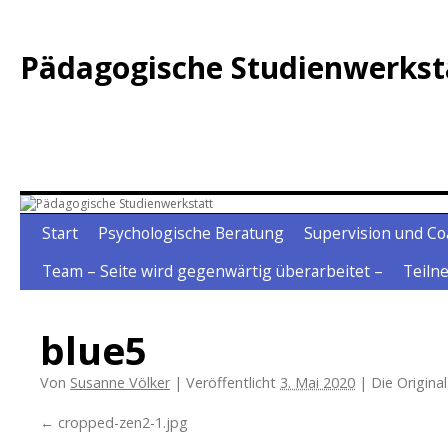
Zum
Inhalt
Pädagogische Studienwerkst
springen
Start
Psychologische Beratung
Supervision und Co
Team – Seite wird gegenwärtig überarbeitet –
Teiln
blue5
Von
Susanne Völker
|
Veröffentlicht
3. Mai 2020
|
Die Origina
cropped-zen2-1.jpg