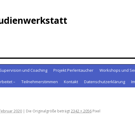
udienwerkstatt
Supervision und Coaching
Projekt Perlentaucher
Workshops und Se
rbeitet –
Teilnehmerstimmen
Kontakt
Datenschutzerklärung
I
 Februar 2020
|
Die Originalgröße beträgt
2342 × 2056
Pixel