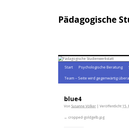
Zum
Inhalt
Pädagogische St
springen
Start
Psychologische Beratung
Team – Seite wird gegenwärtig übera
blue4
Von
Susanne Völker
|
Veröffentlicht
15.
cropped-goldgelb.jpg