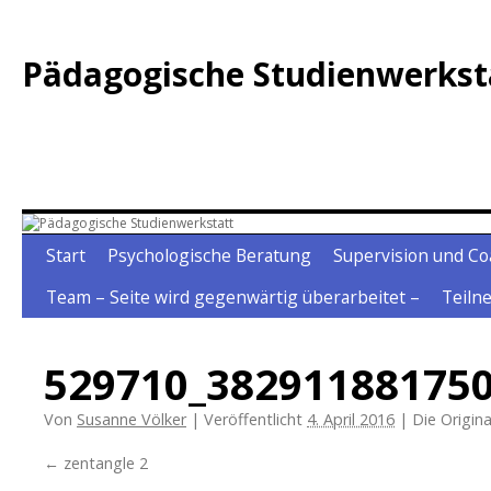
Zum
Inhalt
Pädagogische Studienwerkst
springen
Start
Psychologische Beratung
Supervision und Co
Team – Seite wird gegenwärtig überarbeitet –
Teiln
529710_38291188175
Von
Susanne Völker
|
Veröffentlicht
4. April 2016
|
Die Origin
zentangle 2